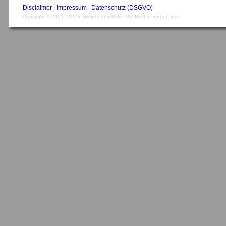
Disclaimer
|
Impressum
|
Datenschutz (DSGVO)
Copyright © 2001 - 2025, www.bertcoell.de. Alle Rechte vorbehalten.