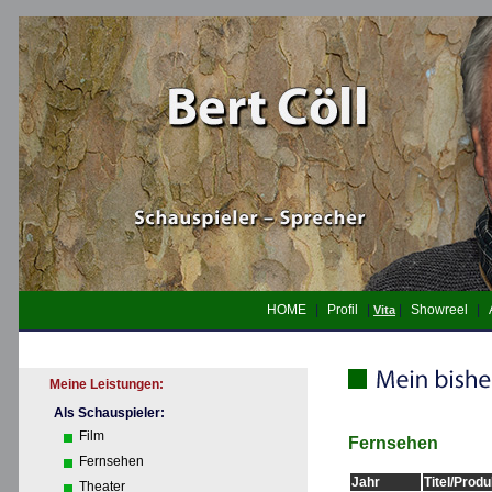
HOME
|
Profil
|
|
Showreel
|
Vita
Meine Leistungen:
Als Schauspieler:
Film
Fernsehen
Fernsehen
Jahr
Titel/Prod
Theater