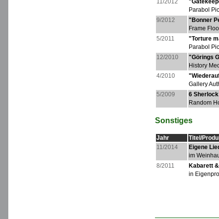
11/2012
"Gatekeep
Parabol Pi
9/2012
"Bonner P
Frame Floo
5/2011
"Torture m
Parabol Pi
12/2010
"Görings G
History Me
4/2010
"Wiederauf
Gallery Au
5/2009
6 Sherloc
Random Ho
Sonstiges
Jahr
Titel/Prod
11/2014
Eigene Lie
im Weinhau
8/2011
Kabarett &
in Eigenpr