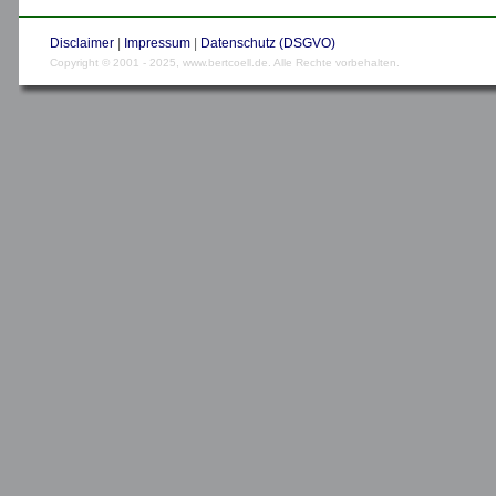
Disclaimer
|
Impressum
|
Datenschutz (DSGVO)
Copyright © 2001 - 2025, www.bertcoell.de. Alle Rechte vorbehalten.