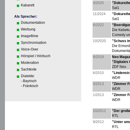
3/2025
"Dokureih
Kabarett
Sat1
11/2024
"Dokureih
Als Sprecher:
Sat1
Dokumentation
6/2022
"Beerdigu
Werbung
Die Kebeku
Comedy und
Imagefilme
10/2020
"Schuss in
Synchronisation
Die Ermord
Voice-Over
Dokumentat
Hörspiel / Hörbuch
8/2018
Neo Magaz
"Digitales 
Moderation
ZDF Neo
Sachtexte
6/2015
"Lindenst
Dialekte:
WDR
- Bayrisch
3/2013
"Zimmer F
- Fränkisch
WDR
1/2013
"Zimmer F
WDR
10/2012
"Der groß
RTL
9/2012
"Unter uns
RTL