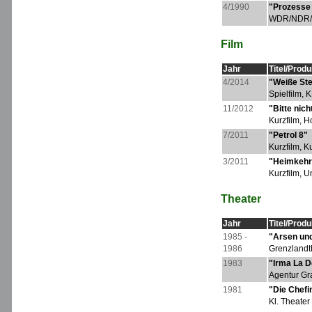
4/1990
"Prozesse 
WDR/NDR
Film
Jahr
Titel/Prod
4/2014
"Weiße Ste
Spielfilm,
11/2012
"Bitte nich
Kurzfilm, 
7/2011
"Petrol 8"
Kurzfilm, K
3/2011
"Heimkehr
Kurzfilm, 
Theater
Jahr
Titel/Prod
1985 -
"Arsen un
1986
Grenzlandt
1983
"Irma La 
Agentur Gr
1981
"Die Chefi
Kl. Theate